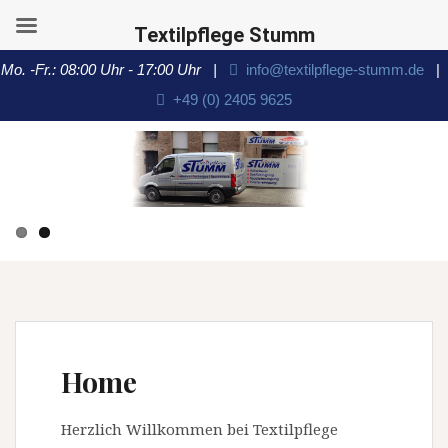
Textilpflege Stumm
Mo. -Fr.: 08:00 Uhr - 17:00 Uhr |
info@textilpflege-stumm.de
|
+49 (0) 2405 9625
S
p
r
i
n
g
e
z
u
m
I
Home
n
h
Herzlich Willkommen bei Textilpflege
a