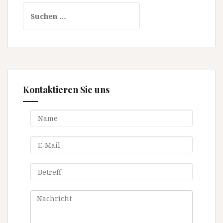
S
u
c
h
e
n
n
Kontaktieren Sie uns
a
c
h
: