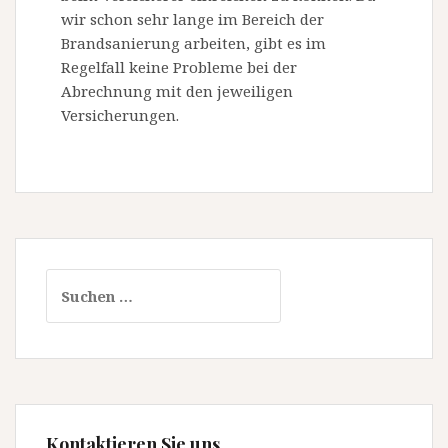
wir schon sehr lange im Bereich der
Brandsanierung arbeiten, gibt es im
Regelfall keine Probleme bei der
Abrechnung mit den jeweiligen
Versicherungen.
S
u
c
h
e
n
n
Kontaktieren Sie uns